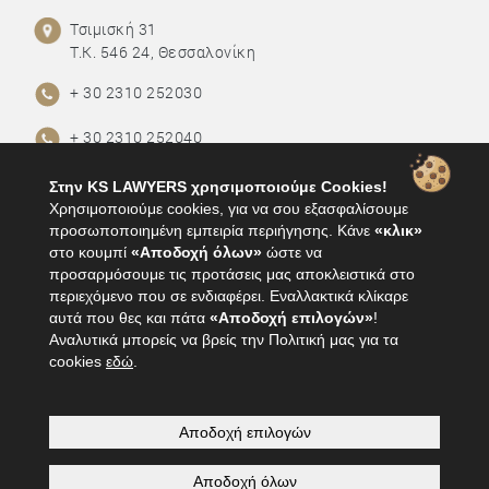
Τσιμισκή 31
Τ.Κ. 546 24, Θεσσαλονίκη
+ 30 2310 252030
+ 30 2310 252040
+30 2310 252625
Στην KS LAWYERS χρησιμοποιούμε Cookies!
Χρησιμοποιούμε cookies, για να σου εξασφαλίσουμε
info@ks-lawyers.gr
προσωποποιημένη εμπειρία περιήγησης. Κάνε
«κλικ»
στο κουμπί
«Αποδοχή όλων»
ώστε να
προσαρμόσουμε τις προτάσεις μας αποκλειστικά στο
ΟΡΟΙ ΧΡΗΣΗΣ
περιεχόμενο που σε ενδιαφέρει. Εναλλακτικά κλίκαρε
αυτά που θες και πάτα
«Αποδοχή επιλογών»
!
ΠΟΛΙΤΙΚΗ ΑΠΟΡΡΗΤΟΥ
Αναλυτικά μπορείς να βρείς την Πολιτική μας για τα
cookies
εδώ
.
ΠΑΡΕΧΟΜΕΝΕΣ ΥΠΗΡΕΣΙΕΣ
ΓΝΩΣΤΙΚΑ ΑΝΤΙΚΕΙΜΕΝΑ
Αποδοχή επιλογών
Αποδοχή όλων