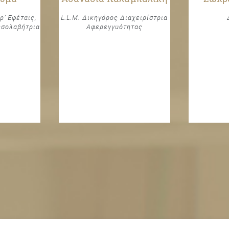
ρ’ Εφέταις,
L.L.M. Δικηγόρος Διαχειρίστρια
εσολαβήτρια
Αφερεγγυότητας