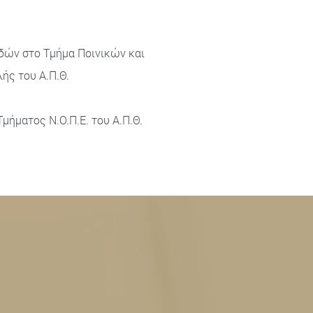
δών στο Τμήμα Ποινικών και
ής του Α.Π.Θ.
μήματος Ν.Ο.Π.Ε. του Α.Π.Θ.