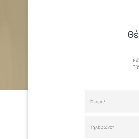
Θέ
Εά
τη