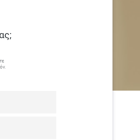
ας;
τε
όν.