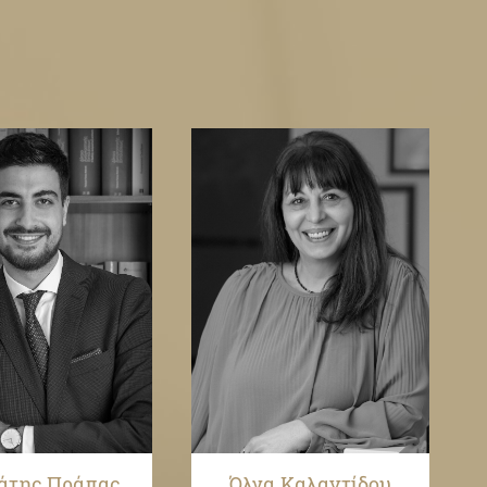
άτης Πράπας
Όλγα Καλαντίδου