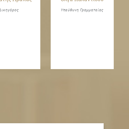
Δικηγόρος
Υπεύθυνη Γραμματείας
Δ
Δ