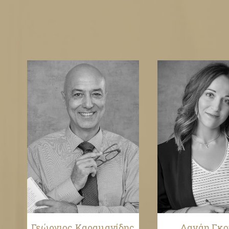
Γεώργιος Καραμανίδης
Δανάη Γκ