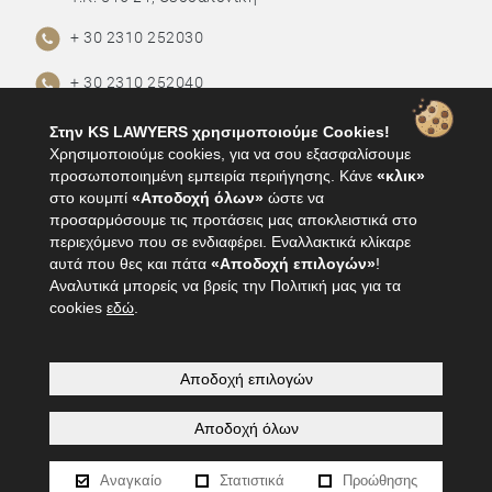
+ 30 2310 252030
+ 30 2310 252040
+30 2310 252625
Στην KS LAWYERS χρησιμοποιούμε Cookies!
Χρησιμοποιούμε cookies, για να σου εξασφαλίσουμε
info@ks-lawyers.gr
προσωποποιημένη εμπειρία περιήγησης. Κάνε
«κλικ»
στο κουμπί
«Αποδοχή όλων»
ώστε να
προσαρμόσουμε τις προτάσεις μας αποκλειστικά στο
ΟΡΟΙ ΧΡΗΣΗΣ
περιεχόμενο που σε ενδιαφέρει. Εναλλακτικά κλίκαρε
αυτά που θες και πάτα
«Αποδοχή επιλογών»
!
ΠΟΛΙΤΙΚΗ ΑΠΟΡΡΗΤΟΥ
Αναλυτικά μπορείς να βρείς την Πολιτική μας για τα
cookies
εδώ
.
ΠΑΡΕΧΟΜΕΝΕΣ ΥΠΗΡΕΣΙΕΣ
ΓΝΩΣΤΙΚΑ ΑΝΤΙΚΕΙΜΕΝΑ
Αποδοχή επιλογών
Αποδοχή όλων
© 2026 Karamanidis - Sergiadis, All Rights Reserved
Designed & Developed by FDN GROUP
Αναγκαίο
Στατιστικά
Προώθησης