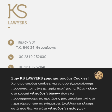
Τσιμισκή 31
Τ.Κ. 546 24, Θεσσαλονίκη
+ 30 2310 252030
+ 30 2310 252040
+30 2310 252625
Στην KS LAWYERS χρησιμοποιούμε Cookies!
Χρησιμοποιούμε cookies, για να σου εξασφαλίσουμε
info@ks-lawyers.gr
προσωποποιημένη εμπειρία περιήγησης. Κάνε
«κλικ»
στο κουμπί
«Αποδοχή όλων»
ώστε να
προσαρμόσουμε τις προτάσεις μας αποκλειστικά στο
ΟΡΟΙ ΧΡΗΣΗΣ
περιεχόμενο που σε ενδιαφέρει. Εναλλακτικά κλίκαρε
αυτά που θες και πάτα
«Αποδοχή επιλογών»
!
ΠΟΛΙΤΙΚΗ ΑΠΟΡΡΗΤΟΥ