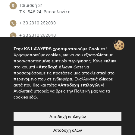
Τσιμισκή 31
Τ.Κ. 546 24, Θεσσαλονίκη
+ 30 2310 252030
+ 30 2310 252040
+30 2310 252625
Στην KS LAWYERS χρησιμοποιούμε Cookies!
Χρησιμοποιούμε cookies, για να σου εξασφαλίσουμε
info@ks-lawyers.gr
προσωποποιημένη εμπειρία περιήγησης. Κάνε
«κλικ»
στο κουμπί
«Αποδοχή όλων»
ώστε να
προσαρμόσουμε τις προτάσεις μας αποκλειστικά στο
περιεχόμενο που σε ενδιαφέρει. Εναλλακτικά κλίκαρε
ΟΡΟΙ ΧΡΗΣΗΣ
αυτά που θες και πάτα
«Αποδοχή επιλογών»
!
ΠΟΛΙΤΙΚΗ ΑΠΟΡΡΗΤΟΥ
Αναλυτικά μπορείς να βρείς την Πολιτική μας για τα
cookies
εδώ
.
ΠΑΡΕΧΟΜΕΝΕΣ ΥΠΗΡΕΣΙΕΣ
ΓΝΩΣΤΙΚΑ ΑΝΤΙΚΕΙΜΕΝΑ
Αποδοχή επιλογών
Αποδοχή όλων