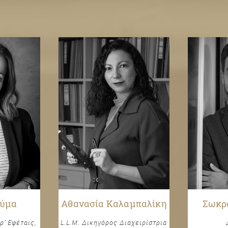
ούμα
Αθανασία Καλαμπαλίκη
Σωκρ
ρ’ Εφέταις,
L.L.M. Δικηγόρος Διαχειρίστρια