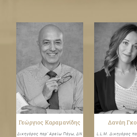
Γεώργιος Καραμανίδης
Δανάη Γκ
Δικηγόρος παρ’ Αρείω Πάγω, ΔΝ
L.L.M. Δικηγόρος πα