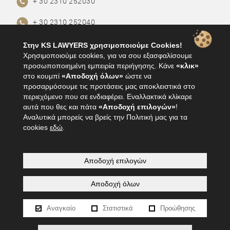
+ 30 2310 252030
+ 30 2310 252040
+30 2310 252625
Στην KS LAWYERS χρησιμοποιούμε Cookies!
Χρησιμοποιούμε cookies, για να σου εξασφαλίσουμε
info@ks-lawyers.gr
προσωποποιημένη εμπειρία περιήγησης. Κάνε
«κλικ»
στο κουμπί
«Αποδοχή όλων»
ώστε να
προσαρμόσουμε τις προτάσεις μας αποκλειστικά στο
ΟΡΟΙ ΧΡΗΣΗΣ
περιεχόμενο που σε ενδιαφέρει. Εναλλακτικά κλίκαρε
αυτά που θες και πάτα
«Αποδοχή επιλογών»
!
ΠΟΛΙΤΙΚΗ ΑΠΟΡΡΗΤΟΥ
Αναλυτικά μπορείς να βρείς την Πολιτική μας για τα
cookies
εδώ
.
ΠΑΡΕΧΟΜΕΝΕΣ ΥΠΗΡΕΣΙΕΣ
ΓΝΩΣΤΙΚΑ ΑΝΤΙΚΕΙΜΕΝΑ
Αποδοχή επιλογών
Αποδοχή όλων
© 2026 Karamanidis - Sergiadis, All Rights Reserved
Designed & Developed by FDN GROUP
Αναγκαίο
Στατιστικά
Προώθησης